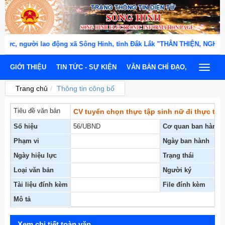
c, người lao động xã Sông Hinh, tỉnh Đắk Lắk "THÂN THIỆN, NGHĨA T
GIỚI THIỆU
TIN TỨC - SỰ KIỆN
VĂN BẢN CHỈ ĐẠO, ĐIỀU HÀNH
Toggle
navigat
Trang chủ
Thông tin công bố
Tiêu đề văn bản
CV tuyển chọn thực tập sinh nữ đi thực tập k
Số hiệu
56/UBND
Cơ quan ban hành
Phạm vi
Ngày ban hành
Ngày hiệu lực
Trạng thái
Loại văn bản
Người ký
Tài liệu đính kèm
File đính kèm
Mô tả
Xem chi tiết toàn văn