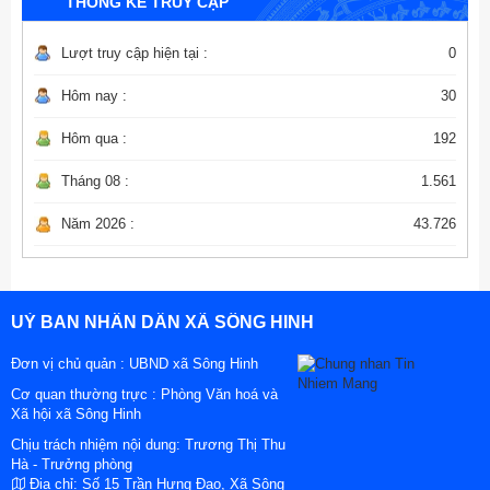
THỐNG KÊ TRUY CẬP
Lượt truy cập hiện tại :
0
Hôm nay :
30
Hôm qua :
192
Tháng 08 :
1.561
Năm 2026 :
43.726
UỶ BAN NHÂN DÂN XÃ SÔNG HINH
Đơn vị chủ quản :
UBND xã Sông Hinh
Cơ quan thường trực : Phòng Văn hoá và
Xã hội xã Sông Hinh
Chịu trách nhiệm nội dung: Trương Thị Thu
Hà - Trưởng phòng
Địa chỉ:
Số 15 Trần Hưng Đạo, Xã Sông