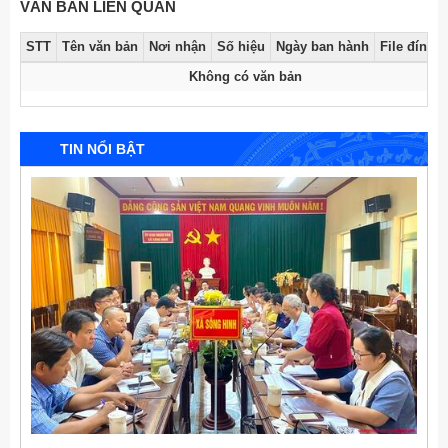
VĂN BẢN LIÊN QUAN
STT
Tên văn bản
Nơi nhận
Số hiệu
Ngày ban hành
File đính 
Không có văn bản
TIN NỔI BẬT