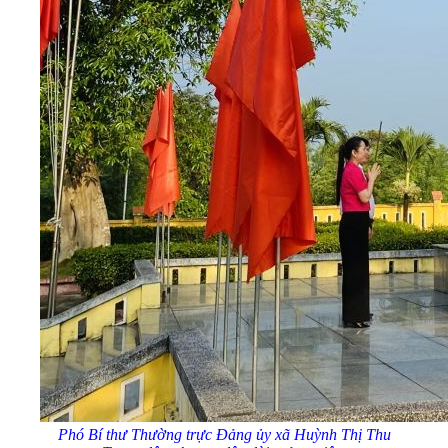
Phó Bí thư Thường trực Đảng ủy xã Huỳnh Thị Thu