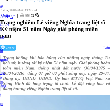
tế
Thứ tư, 29/04/2026
|
13:22 -
24
y Quân
|
+
-
A
A
A
Trang nghiêm Lễ viếng Nghĩa trang liệt sĩ
àn thể
Kỷ niệm 51 năm Ngày giải phóng miền
t
nam
 nữ
h
Lưu
Chia sẻ
hí
Trong không khí hào hùng của những ngày tháng Tư
người
lịch sử, hướng tới kỷ niệm 51 năm ngày Giải phóng hoàn
toàn miền Nam, thống nhất đất nước (30/04/1975 –
 uỷ
30/04/2026), đúng 07 giờ 00 phút sáng nay, ngày 29/04,
ủy
Đảng ủy, HĐND, UBND, Ủy ban MTTQ Việt Nam xã
ng
Sông Hinh đã long trọng tổ chức Lễ đặt vòng hoa và
Đảng
dâng hương viếng Nghĩa trang liệt sĩ xã.
ị
ạn