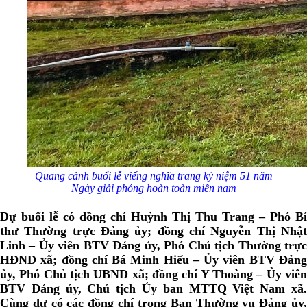
Quang cảnh buổi lễ viếng nghĩa trang kỷ niệm 51 năm
Ngày giải phóng hoàn toàn miền nam
Dự buổi lễ có đồng chí Huỳnh Thị Thu Trang – Phó Bí
thư Thường trực Đảng ủy; đồng chí Nguyễn Thị Nhật
Linh – Ủy viên BTV Đảng ủy, Phó Chủ tịch Thường trực
HĐND xã; đồng chí Bá Minh Hiếu – Ủy viên BTV Đảng
ủy, Phó Chủ tịch UBND xã; đồng chí Y Thoàng – Ủy viên
BTV Đảng ủy, Chủ tịch Ủy ban MTTQ Việt Nam xã.
Cùng dự có các đồng chí trong Ban Thường vụ Đảng ủy,