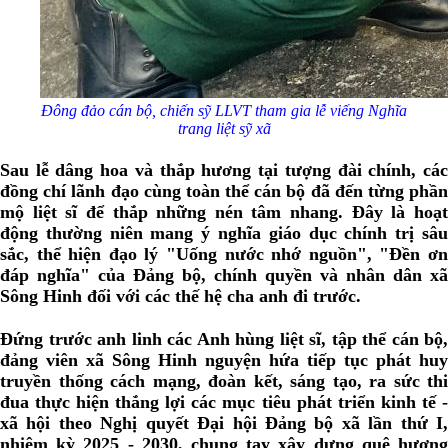
Đông đảo cán bộ, chiến sỹ LLVT tham gia lễ viếng Nghĩa
trang liệt sỹ xã
Sau lễ dâng hoa và thắp hương tại tượng đài chính, các
đồng chí lãnh đạo cùng toàn thể cán bộ đã đến từng phần
mộ liệt sĩ để thắp những nén tâm nhang. Đây là hoạt
động thường niên mang ý nghĩa giáo dục chính trị sâu
sắc, thể hiện đạo lý "Uống nước nhớ nguồn", "Đền ơn
đáp nghĩa" của Đảng bộ, chính quyền và nhân dân xã
Sông Hinh đối với các thế hệ cha anh đi trước.
Đứng trước anh linh các Anh hùng liệt sĩ, tập thể cán bộ,
đảng viên xã Sông Hinh nguyện hứa tiếp tục phát huy
truyền thống cách mạng, đoàn kết, sáng tạo, ra sức thi
đua thực hiện thắng lợi các mục tiêu phát triển kinh tế -
xã hội theo Nghị quyết Đại hội Đảng bộ xã lần thứ I,
nhiệm kỳ 2025 - 2030, chung tay xây dựng quê hương