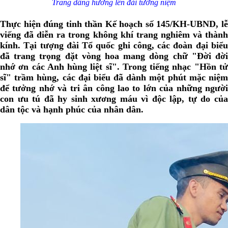
Trang dâng hương lên đài tưởng niệm
Thực hiện đúng tinh thần Kế hoạch số 145/KH-UBND, lễ
viếng đã diễn ra trong không khí trang nghiêm và thành
kính. Tại tượng đài Tổ quốc ghi công, các đoàn đại biểu
đã trang trọng đặt vòng hoa mang dòng chữ "Đời đời
nhớ ơn các Anh hùng liệt sĩ". Trong tiếng nhạc "Hồn tử
sĩ" trầm hùng, các đại biểu đã dành một phút mặc niệm
để tưởng nhớ và tri ân công lao to lớn của những người
con ưu tú đã hy sinh xương máu vì độc lập, tự do của
dân tộc và hạnh phúc của nhân dân.