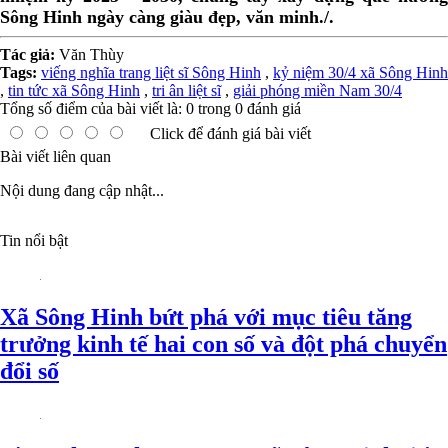
Sông Hinh ngày càng giàu đẹp, văn minh./.
Tác giả:
Văn Thùy
Tags:
viếng nghĩa trang liệt sĩ Sông Hinh
,
kỷ niệm 30/4 xã Sông Hinh
,
tin tức xã Sông Hinh
,
tri ân liệt sĩ
,
giải phóng miền Nam 30/4
Tổng số điểm của bài viết là:
0
trong
0
đánh giá
Click để đánh giá bài viết
Bài viết liên quan
Nội dung đang cập nhật...
Tin nổi bật
Xã Sông Hinh bứt phá với mục tiêu tăng
trưởng kinh tế hai con số và đột phá chuyển
đổi số