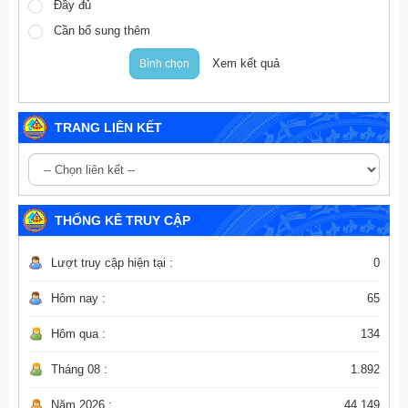
Đầy đủ
Cần bổ sung thêm
Xem kết quả
Bình chọn
TRANG LIÊN KẾT
THỐNG KÊ TRUY CẬP
Lượt truy cập hiện tại :
0
Hôm nay :
65
Hôm qua :
134
Tháng 08 :
1.892
Năm 2026 :
44.149