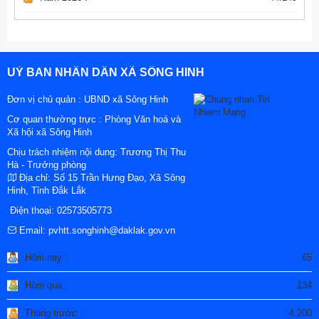
UỶ BAN NHÂN DÂN XÃ SÔNG HINH
Đơn vị chủ quản :
UBND xã Sông Hinh
Cơ quan thường trực : Phòng Văn hoá và
Xã hội xã Sông Hinh
Chịu trách nhiệm nội dung: Trương Thị Thu
Hà - Trưởng phòng
Địa chỉ:
Số 15 Trần Hưng Đạo, Xã Sông
Hinh, Tỉnh Đắk Lắk
Điện thoại:
02573505773
Email:
pvhtt.songhinh@daklak.gov.vn
Hôm nay :
65
Hôm qua :
134
Tháng trước :
4.200