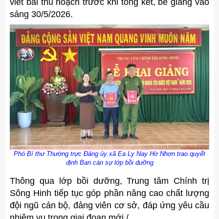
viết bài thu hoạch trước khi tổng kết, bế giảng vào
sáng 30/5/2026.
Phó Bí thư Thường trực Đảng ủy xã Ea Ly Nay Hờ Nhơn trao quyết
định Ban cán sự lớp bồi dưỡng
Thông qua lớp bồi dưỡng, Trung tâm Chính trị
Sông Hinh tiếp tục góp phần nâng cao chất lượng
đội ngũ cán bộ, đảng viên cơ sở, đáp ứng yêu cầu
nhiệm vụ trong giai đoạn mới./.