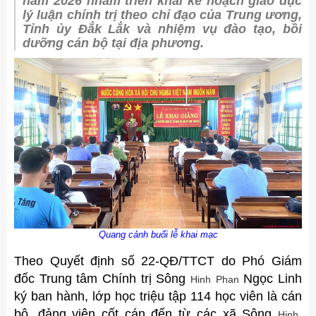
năm 2026 nhằm triển khai kế hoạch giáo dục
lý luận chính trị theo chỉ đạo của Trung ương,
Tỉnh ủy Đắk Lắk và nhiệm vụ đào tạo, bồi
dưỡng cán bộ tại địa phương.
Quang cảnh buổi lễ khai mạc
Theo Quyết định số 22-QĐ/TTCT do Phó Giám
đốc Trung tâm Chính trị Sông
Ngọc Linh
Hinh
Phan
ký ban hành, lớp học triệu tập 114 học viên là cán
bộ, đảng viên cốt cán đến từ các xã Sông
,
Hinh