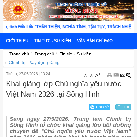
tỉnh Đắk Lắk "THÂN THIỆN, NGHĨA TÌNH, TẬN TỤY, TRÁCH NHIỆM, KỶ CƯ
GIỚI THIỆU
TIN TỨC - SỰ KIỆN
VĂN BẢN CHỈ ĐẠO, ĐIỀU HÀNH
Toggle
navigat
Trang chủ
Trang chủ
Tin tức - Sự kiện
Chính trị - Xây dựng Đảng
Thứ tư, 27/05/2026
|
13:24 -
+
|
A
-
A
A
Khai giảng lớp Chủ nghĩa yêu nước
Việt Nam 2026 tại Sông Hinh
Chia sẻ
Lưu
Sáng ngày 27/5/2026, Trung tâm Chính trị
Sông Hinh tổ chức khai giảng lớp bồi dưỡng
chuyên đề “Chủ nghĩa yêu nước Việt Nam”