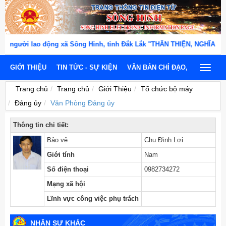
lao động xã Sông Hinh, tỉnh Đắk Lắk "THÂN THIỆN, NGHĨA TÌNH, TẬN 
GIỚI THIỆU
TIN TỨC - SỰ KIỆN
VĂN BẢN CHỈ ĐẠO, ĐIỀU HÀNH
Toggle
navigat
Trang chủ
Trang chủ
Giới Thiệu
Tổ chức bộ máy
Đảng ủy
Văn Phòng Đảng ủy
Thông tin chi tiết:
Bảo vệ
Chu Đình Lợi
Giới tính
Nam
Số điện thoại
0982734272
Mạng xã hội
Lĩnh vực công việc phụ trách
NHÂN SỰ KHÁC