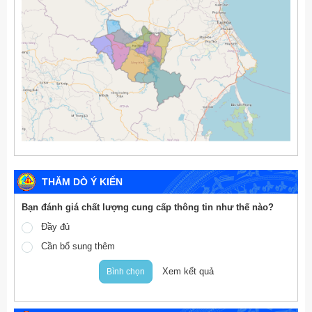
THĂM DÒ Ý KIẾN
Bạn đánh giá chất lượng cung cấp thông tin như thế nào?
Đầy đủ
Cần bổ sung thêm
Xem kết quả
Bình chọn