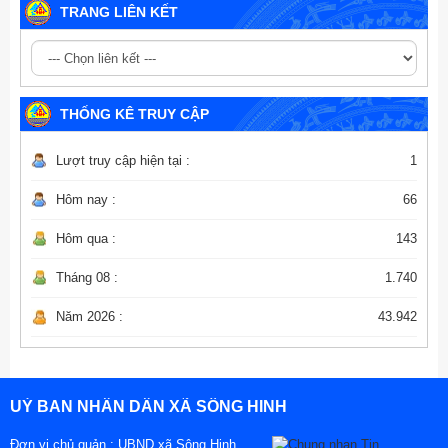
TRANG LIÊN KẾT
THỐNG KÊ TRUY CẬP
Lượt truy cập hiện tại :
1
Hôm nay :
66
Hôm qua :
143
Tháng 08 :
1.740
Năm 2026 :
43.942
UỶ BAN NHÂN DÂN XÃ SÔNG HINH
Đơn vị chủ quản :
UBND xã Sông Hinh