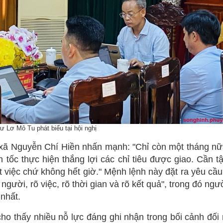
hư Lơ Mô Tu phát biểu tại hội nghị
ã Nguyễn Chí Hiền nhấn mạnh: "Chỉ còn một tháng nữa
 tốc thực hiện thắng lợi các chỉ tiêu được giao. Cần t
ết việc chứ không hết giờ." Mệnh lệnh này đặt ra yêu cầ
õ người, rõ việc, rõ thời gian và rõ kết quả", trong đó ng
 nhất.
ho thấy nhiều nỗ lực đáng ghi nhận trong bối cảnh đối 