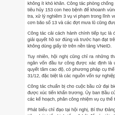
không ít khó khăn. Công tác phòng chống dị
tiêu hủy 153 con heo bệnh để khoanh vùn
tra, xử lý nghiêm 3 vụ vi phạm trong lĩnh
cơn bão số 13 và các đợt mưa lũ cũng được
Công tác cải cách hành chính tiếp tục là 
giải quyết hồ sơ đúng và trước hạn đạt trê
không dùng giấy tờ trên nền tảng VNeID.
Tuy nhiên, hội nghị cũng chỉ ra những th
ngân vốn đầu tư công được xác định là 
quyết tâm cao độ, có phương pháp cụ thể 
31/12, đặc biệt là các nguồn vốn sự nghi
Công tác chuẩn bị cho cuộc bầu cử đại 
được xúc tiến khẩn trương. Ủy ban Bầu cử
các kế hoạch, phân công nhiệm vụ cụ thể tr
Phát biểu chỉ đạo tại hội nghị, Bí thư Đản