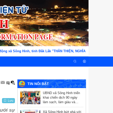
 Sông Hinh, tỉnh Đắk Lắk "THÂN THIỆN, NGHĨA TÌNH, TẬN TỤY, TRÁCH 
TIN NỔI BẬT
UBND xã Sông Hinh triển
khai chiến dịch 90 ngày
Lưu
làm sạch, làm giàu và
chuẩn hóa dữ liệu y tế
dưới sự
Xã Sông Hinh bứt phá với