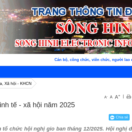
Cán bộ, công chức, viên chức, người lao động xã
a, Xã hội - KHCN
+
|
A
-
A
A
kinh tế - xã hội năm 2025
Chia sẻ
tổ chức hội nghị gio ban tháng 12/2025. Hội nghị 