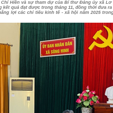
 Chí Hiền và sự tham dự của Bí thư Đảng ủy xã Lơ
g kết quả đạt được trong tháng 11, đồng thời đưa r
ắng lợi các chỉ tiêu kinh tế - xã hội năm 2025 tron
HĐND
ỰC THUỘC
D
NG VĂN HÓA - XÃ HỘI
Ã HỘI
ND-UBND
IỆT NAM
NG KINH TẾ
N TRỰC THUỘC
PHỤ NỮ
ĐẢNG UỶ
PHÒNG VĂN HOÁ - XÃ HỘI
NG ỦY
PHÒNG KINH TẾ
BINH
 ĐẢNG
CÔNG AN XÃ
CHÍ MINH
RA ĐẢNG ỦY
BAN CHỈ HUY QUÂN SỰ XÃ
ỘI NGƯỜI CAO TUỔI
NH TRỊ HUYỆN