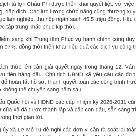
ch tả lợn Châu Phi được triển khai quyết liệt, với việc
g, dập dịch. Các lực lượng chức năng cũng thường xuy
 vực lâm nghiệp, thu nộp ngân sách 45,5 triệu đồng. Hậu
 tập trung khắc phục kịp thời.
điểm sáng khi Trung tâm Phục vụ hành chính công duy t
n 97%, đồng thời triển khai hiệu quả các dịch vụ công t
ách thức lớn cần giải quyết ngay trong tháng 12. Vấn 
ưu tiên hàng đầu. Chủ tịch UBND xã yêu cầu các đơn 
để hoàn tất hồ sơ, thanh quyết toán các công trình trư
ệp không thể chuyển sang năm sau.
biểu Quốc hội và HĐND các cấp nhiệm kỳ 2026-2031 cũ
 của xã đã được thành lập và cấp con dấu, sẵn sàng tri
ong thời gian tới.
g ủy xã Lơ Mô Tu đề nghị các đơn vị cần rà soát lại toà