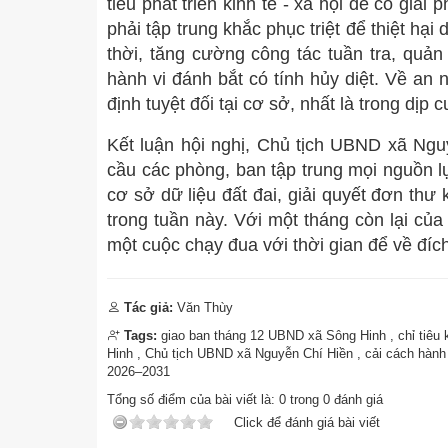
tiêu phát triển kinh tế - xã hội để có giả
phải tập trung khắc phục triệt để thiệt hại
d
thời, tăng cường công tác tuần tra, quản
hành vi đánh bắt có tính hủy diệt. Về an 
định tuyệt đối tại cơ sở, nhất là trong dịp 
Kết luận hội nghị, Chủ tịch UBND xã Nguy
cầu các phòng, ban tập trung mọi nguồn lự
cơ sở dữ liệu đất đai, giải quyết đơn thư
trong tuần này. Với một tháng còn lại củ
một cuộc chạy đua với thời gian để về đích
Tác giả:
Văn Thùy
Tags:
giao ban tháng 12 UBND xã Sông Hinh
,
chỉ tiêu
Hinh
,
Chủ tịch UBND xã Nguyễn Chí Hiền
,
cải cách hành
2026–2031
Tổng số điểm của bài viết là:
0
trong
0
đánh giá
Click để đánh giá bài viết