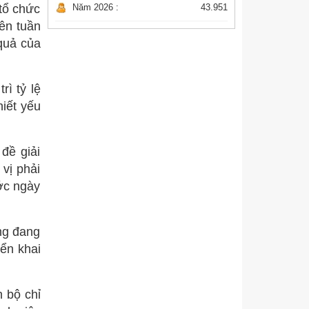
 tổ chức
Năm 2026 :
43.951
ên tuần
 quả của
rì tỷ lệ
hiết yếu
đề giải
vị phải
ớc ngày
ng đang
ển khai
n bộ chỉ