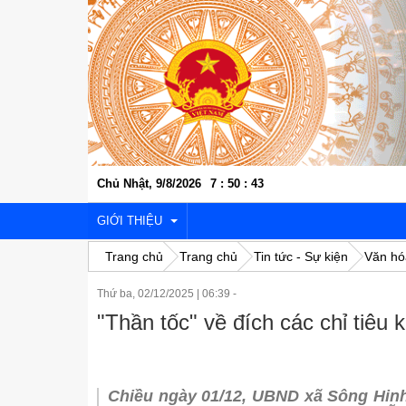
Chủ Nhật, 9/8/2026
7
:
50
:
44
GIỚI THIỆU
Trang chủ
Trang chủ
Tin tức - Sự kiện
Văn hó
Thứ ba, 02/12/2025
|
06:39 -
VỊ TRÍ ĐỊA LÝ
"Thần tốc" về đích các chỉ tiêu 
LỊCH SỬ VĂN HÓA
KINH TẾ - XÃ HỘI
Chiều ngày 01/12, UBND xã Sông Hinh 