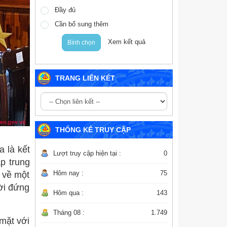
Đầy đủ
Cần bổ sung thêm
Xem kết quả
Bình chọn
TRANG LIÊN KẾT
THỐNG KÊ TRUY CẬP
 là kết
Lượt truy cập hiện tại :
0
ập trung
Hôm nay :
75
u về một
ười đứng
Hôm qua :
143
Tháng 08 :
1.749
mặt với