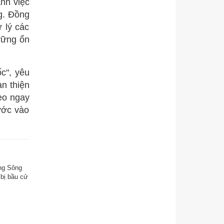
ạnh việc
ng. Đồng
 lý các
 vững ổn
c", yêu
àn thiện
hèo ngay
ước vào
ông Sông
bị bầu cử