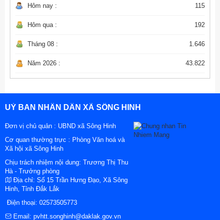
Hôm nay :
115
Hôm qua :
192
Tháng 08 :
1.646
Năm 2026 :
43.822
UỶ BAN NHÂN DÂN XÃ SÔNG HINH
Đơn vị chủ quản :
UBND xã Sông Hinh
Cơ quan thường trực : Phòng Văn hoá và
Xã hội xã Sông Hinh
Chịu trách nhiệm nội dung: Trương Thị Thu
Hà - Trưởng phòng
Địa chỉ:
Số 15 Trần Hưng Đạo, Xã Sông
Hinh, Tỉnh Đắk Lắk
Điện thoại:
02573505773
Email:
pvhtt.songhinh@daklak.gov.vn