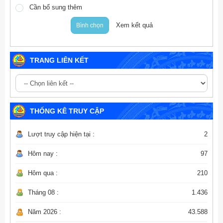
Cần bổ sung thêm
Xem kết quả
Bình chọn
TRANG LIÊN KẾT
THỐNG KÊ TRUY CẬP
Lượt truy cập hiện tại :
2
Hôm nay :
97
Hôm qua :
210
Tháng 08 :
1.436
Năm 2026 :
43.588