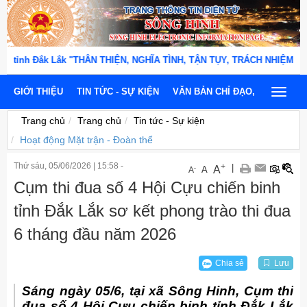
tỉnh Đắk Lắk "THÂN THIỆN, NGHĨA TÌNH, TẬN TỤY, TRÁCH NHIỆM, KỶ CƯ
GIỚI THIỆU
TIN TỨC - SỰ KIỆN
VĂN BẢN CHỈ ĐẠO, ĐIỀU HÀNH
Toggle
navigat
Trang chủ
Trang chủ
Tin tức - Sự kiện
Hoạt động Mặt trận - Đoàn thể
Thứ sáu, 05/06/2026
|
15:58 -
+
|
A
-
A
A
Cụm thi đua số 4 Hội Cựu chiến binh
tỉnh Đắk Lắk sơ kết phong trào thi đua
6 tháng đầu năm 2026
Chia sẻ
Lưu
Sáng ngày 05/6, tại xã Sông Hinh, Cụm thi
đua số 4 Hội Cựu chiến binh tỉnh Đắk Lắk