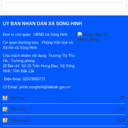
UỶ BAN NHÂN DÂN XÃ SÔNG HINH
Đơn vị chủ quản :
UBND xã Sông Hinh
Cơ quan thường trực : Phòng Văn hoá và
Xã hội xã Sông Hinh
Chịu trách nhiệm nội dung: Trương Thị Thu
Hà - Trưởng phòng
Địa chỉ:
Số 15 Trần Hưng Đạo, Xã Sông
Hinh, Tỉnh Đắk Lắk
Điện thoại:
02573505773
Email:
pvhtt.songhinh@daklak.gov.vn
Hôm nay :
97
Hôm qua :
210
Tháng trước :
4.139