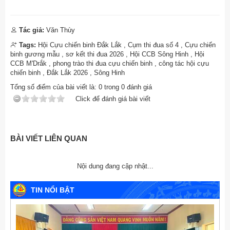
Tác giả:
Văn Thùy
Tags:
Hội Cựu chiến binh Đắk Lắk
,
Cụm thi đua số 4
,
Cựu chiến
binh gương mẫu
,
sơ kết thi đua 2026
,
Hội CCB Sông Hinh
,
Hội
CCB M'Drắk
,
phong trào thi đua cựu chiến binh
,
công tác hội cựu
chiến binh
,
Đắk Lắk 2026
,
Sông Hinh
Tổng số điểm của bài viết là:
0
trong
0
đánh giá
Click để đánh giá bài viết
BÀI VIẾT LIÊN QUAN
Nội dung đang cập nhật...
TIN NỔI BẬT